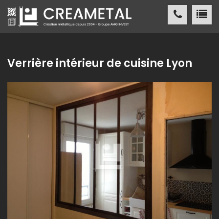
CREAMETAL Création métallique
ACCUEIL
Verrière intérieur de cuisine Lyon
CREAMETAL
FABRICATION MÉTALLIQUE
NOS
RÉALISATIONS
NOS
RÉFÉRENCES
ACTUALITÉS
/ PRESSE
CONTACT