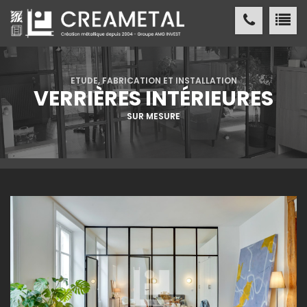
CREAMETAL Création métallique
ACCUEIL
ETUDE, FABRICATION ET INSTALLATION
VERRIÈRES INTÉRIEURES
CREAMETAL
SUR MESURE
FABRICATION MÉTALLIQUE
NOS
RÉALISATIONS
NOS
RÉFÉRENCES
ACTUALITÉS
/ PRESSE
CONTACT