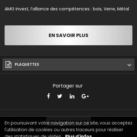
AMG Invest, l’alliance des compétences : bois, Verre, Métal
EN SAVOIR PLUS
PLAQUETTES
Partager sur
MENTIONS LÉGALES
En poursuivant votre navigation sur ce site, vous acceptez
l'utilisation de cookies ou autres traceurs pour réaliser
© 2016
CREAMETAL
des statistiques de visites.
Plus d'infos