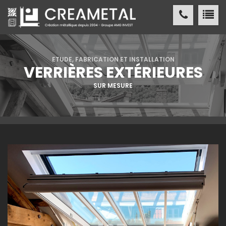
CREAMETAL Création métallique
ACCUEIL
ETUDE, FABRICATION ET INSTALLATION
VERRIÈRES EXTÉRIEURES
CREAMETAL
SUR MESURE
FABRICATION MÉTALLIQUE
NOS
RÉALISATIONS
NOS
RÉFÉRENCES
ACTUALITÉS
/ PRESSE
CONTACT