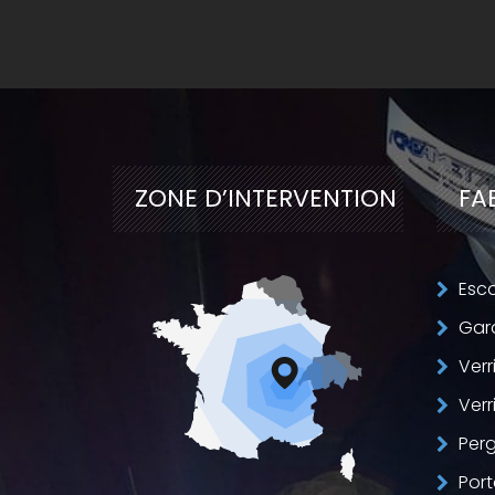
ZONE D’
INTERVENTION
FA
Esca
Gar
Verr
Verr
Perg
Port