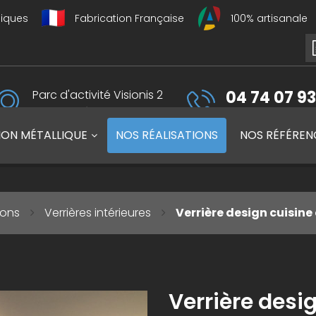
liques
Fabrication Française
100% artisanale
Parc d'activité Visionis 2
04 74 07 93
01090 Guéreins, France
du lundi au vendredi 
ION MÉTALLIQUE
NOS
RÉALISATIONS
NOS
RÉFÉREN
ions
Verrières intérieures
Verrière design cuisine
Verrière desi