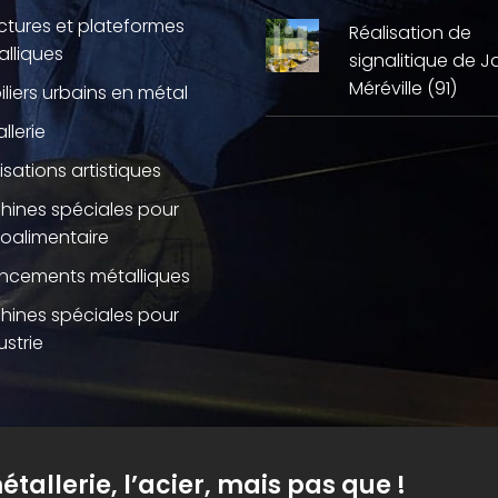
ctures et plateformes
Réalisation de
lliques
signalitique de J
Méréville (91)
liers urbains en métal
llerie
isations artistiques
hines spéciales pour
roalimentaire
ncements métalliques
hines spéciales pour
ustrie
étallerie, l’acier, mais pas que !