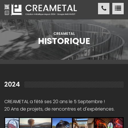
CREAMETAL Création métallique
ACCUEIL
CREAMETAL
HISTORIQUE
CREAMETAL
FABRICATION MÉTALLIQUE
NOS
RÉALISATIONS
2024
NOS
RÉFÉRENCES
CREAMETAL a fêté ses 20 ans le 5 Septembre !
ACTUALITÉS
/ PRESSE
20 Ans de projets, de rencontres et d'expériences.
CONTACT