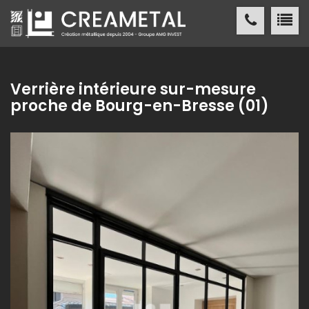
CREAMETAL Création métallique
ACCUEIL
Verrière intérieure sur-mesure
proche de Bourg-en-Bresse (01)
CREAMETAL
FABRICATION MÉTALLIQUE
NOS
RÉALISATIONS
NOS
RÉFÉRENCES
ACTUALITÉS
/ PRESSE
CONTACT