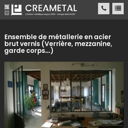
CREAMETAL Création métallique
ACCUEIL
Ensemble de métallerie en acier
brut vernis (Verrière, mezzanine,
CREAMETAL
garde corps...)
FABRICATION MÉTALLIQUE
NOS
RÉALISATIONS
NOS
RÉFÉRENCES
ACTUALITÉS
/ PRESSE
CONTACT