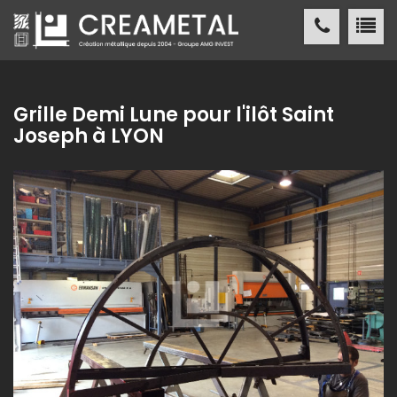
CREAMETAL Création métallique
ACCUEIL
Grille Demi Lune pour l'ilôt Saint
Joseph à LYON
CREAMETAL
FABRICATION MÉTALLIQUE
NOS
RÉALISATIONS
NOS
RÉFÉRENCES
ACTUALITÉS
/ PRESSE
CONTACT