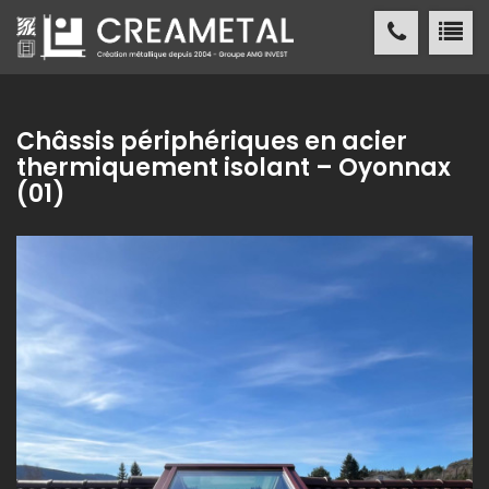
CREAMETAL Création métallique
ACCUEIL
Châssis périphériques en acier
thermiquement isolant – Oyonnax
CREAMETAL
(01)
FABRICATION MÉTALLIQUE
NOS
RÉALISATIONS
NOS
RÉFÉRENCES
ACTUALITÉS
/ PRESSE
CONTACT