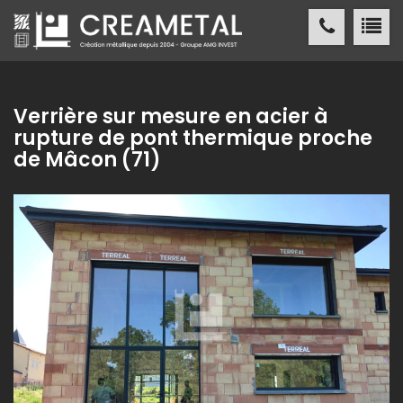
CREAMETAL Création métallique
ACCUEIL
Verrière sur mesure en acier à
rupture de pont thermique proche
CREAMETAL
de Mâcon (71)
FABRICATION MÉTALLIQUE
NOS
RÉALISATIONS
NOS
RÉFÉRENCES
ACTUALITÉS
/ PRESSE
CONTACT