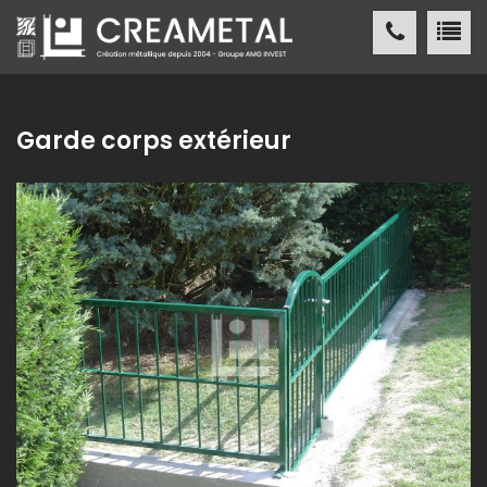
CREAMETAL Création métallique
ACCUEIL
Garde corps extérieur
CREAMETAL
FABRICATION MÉTALLIQUE
NOS
RÉALISATIONS
NOS
RÉFÉRENCES
ACTUALITÉS
/ PRESSE
CONTACT