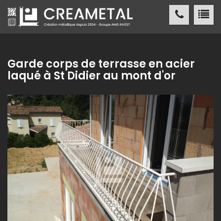
CREAMETAL Création métallique
ACCUEIL
Garde corps de terrasse en acier
laqué à St Didier au mont d'or
CREAMETAL
FABRICATION MÉTALLIQUE
NOS
RÉALISATIONS
NOS
RÉFÉRENCES
ACTUALITÉS
/ PRESSE
CONTACT