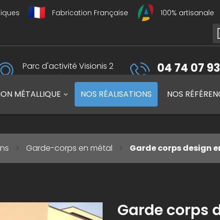
liques
Fabrication Française
100% artisanale
Parc d'activité Visionis 2
04 74 07 93
01090 Guéreins, France
du lundi au vendredi 
ION MÉTALLIQUE
NOS
RÉALISATIONS
NOS
RÉFÉREN
ons
Garde-corps en métal
Garde corps design 
Garde corps 