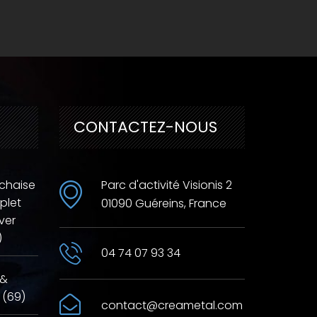
CONTACTEZ-NOUS
 chaise
Parc d'activité Visionis 2
plet
01090 Guéreins, France
ver
)
04 74 07 93 34
 &
 (69)
contact@creametal.com