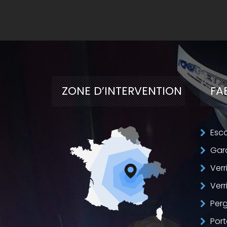
ZONE D’
INTERVENTION
FA
Esca
Gar
Verr
Verr
Perg
Port