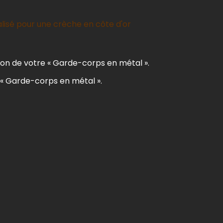
lisé pour une crèche en côte d'or
tion de votre « Garde-corps en métal ».
s « Garde-corps en métal ».