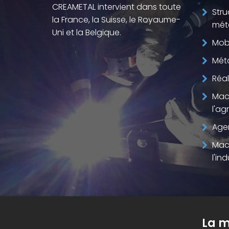
CREAMETAL intervient dans toute
Stru
la France, la Suisse, le Royaume-
méta
Uni et la Belgique.
Mobi
Méta
Réal
Mac
l'ag
Age
Mac
l'ind
La m