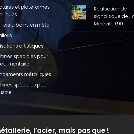
ctures et plateformes
Réalisation de
lliques
signalitique de J
Méréville (91)
liers urbains en métal
llerie
isations artistiques
hines spéciales pour
roalimentaire
ncements métalliques
hines spéciales pour
ustrie
étallerie, l’acier, mais pas que !