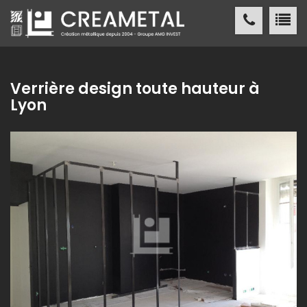
CREAMETAL Création métallique
ACCUEIL
Verrière design toute hauteur à
Lyon
CREAMETAL
FABRICATION MÉTALLIQUE
NOS
RÉALISATIONS
NOS
RÉFÉRENCES
ACTUALITÉS
/ PRESSE
CONTACT