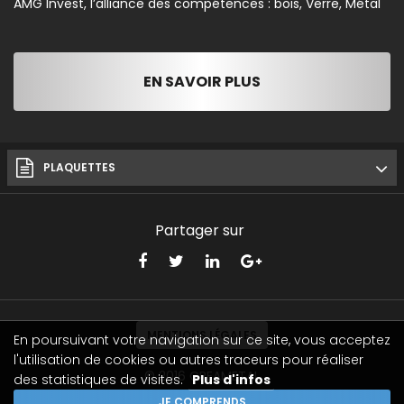
AMG Invest, l’alliance des compétences : bois, Verre, Métal
EN SAVOIR PLUS
PLAQUETTES
Partager sur
MENTIONS LÉGALES
En poursuivant votre navigation sur ce site, vous acceptez
l'utilisation de cookies ou autres traceurs pour réaliser
© 2016
CREAMETAL
des statistiques de visites.
Plus d'infos
JE COMPRENDS