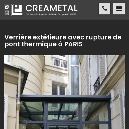
CREAMETAL Création métallique
ACCUEIL
Verrière extétieure avec rupture de
pont thermique à PARIS
CREAMETAL
FABRICATION MÉTALLIQUE
NOS
RÉALISATIONS
NOS
RÉFÉRENCES
ACTUALITÉS
/ PRESSE
CONTACT