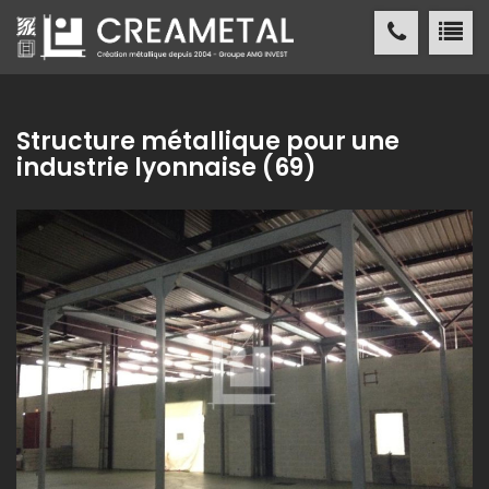
CREAMETAL Création métallique
ACCUEIL
Structure métallique pour une
industrie lyonnaise (69)
CREAMETAL
FABRICATION MÉTALLIQUE
NOS
RÉALISATIONS
NOS
RÉFÉRENCES
ACTUALITÉS
/ PRESSE
CONTACT