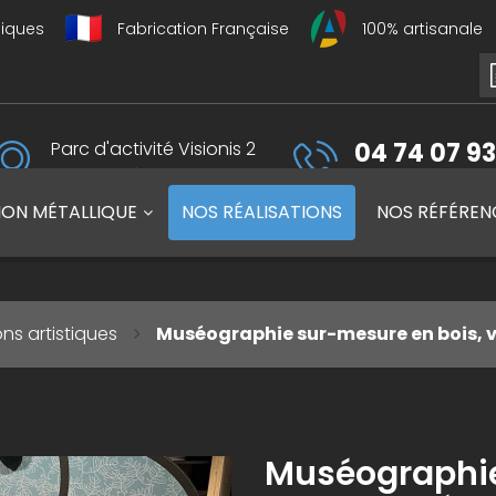
liques
Fabrication Française
100% artisanale
Parc d'activité Visionis 2
04 74 07 93
01090 Guéreins, France
du lundi au vendredi 
ION MÉTALLIQUE
NOS
RÉALISATIONS
NOS
RÉFÉREN
ons artistiques
Muséographie sur-mesure en bois, v
Muséographie