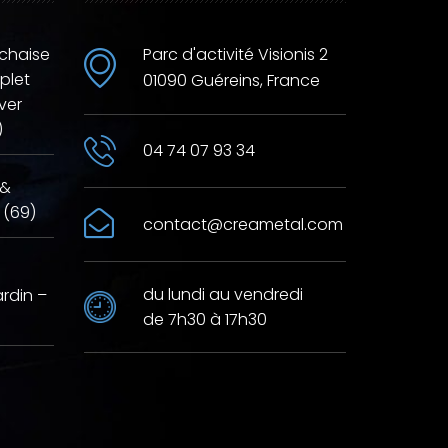
 chaise
Parc d'activité Visionis 2
plet
01090 Guéreins, France
ver
)
04 74 07 93 34
 &
 (69)
contact@creametal.com
du lundi au vendredi
ardin –
de 7h30 à 17h30