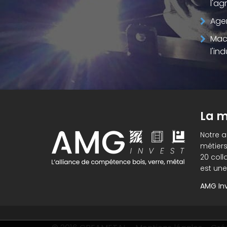
l'ag
Age
Mac
l'ind
La m
Notre 
métiers
20 coll
est une
AMG Inv