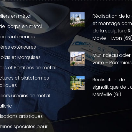
liers en métal
Réalisation de la
et montage com
de-corps en métal
de la sculpture Ri
ières intérieures
Movie – Lyon (69
ières extérieures
Mur-rideau acier
olas et Marquises
verre – Pommiers
ails et Portillons en métal
ctures et plateformes
Réalisation de
lliques
signalitique de J
Méréville (91)
liers urbains en métal
llerie
isations artistiques
hines spéciales pour