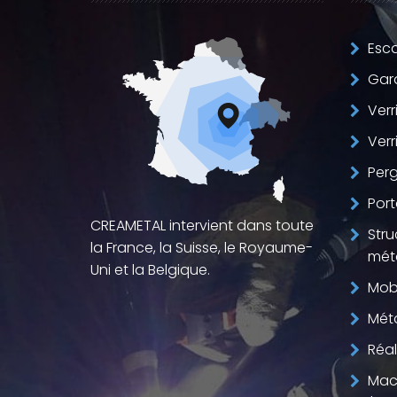
Esca
Gar
Verr
Verr
Perg
Port
CREAMETAL intervient dans toute
Stru
la France, la Suisse, le Royaume-
méta
Uni et la Belgique.
Mobi
Méta
Réal
Mac