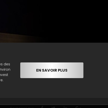
es des
nviron
EN SAVOIR PLUS
nvest
e.