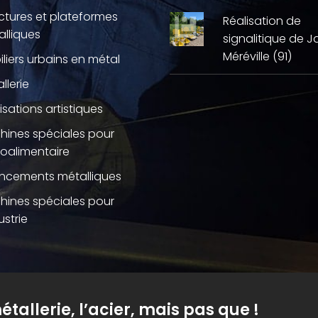
ctures et plateformes
Réalisation de
lliques
signalitique de J
Méréville (91)
liers urbains en métal
llerie
isations artistiques
hines spéciales pour
roalimentaire
ncements métalliques
hines spéciales pour
ustrie
étallerie, l’acier, mais pas que !