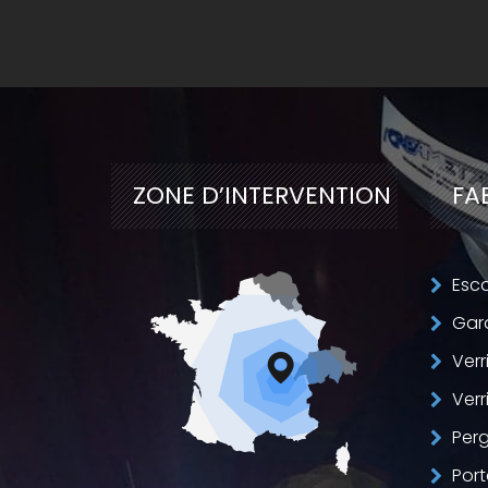
ZONE D’
INTERVENTION
FA
Esca
Gar
Verr
Verr
Perg
Port