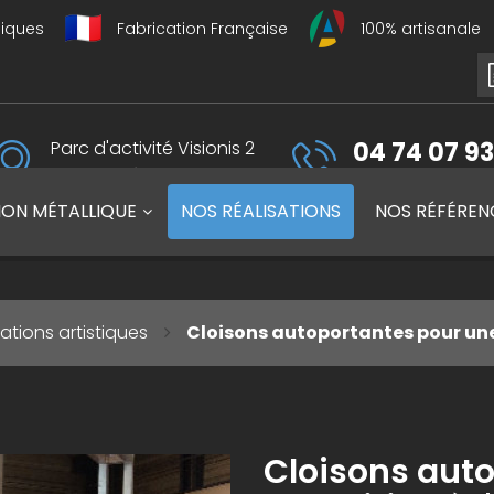
liques
Fabrication Française
100% artisanale
Parc d'activité Visionis 2
04 74 07 93
01090 Guéreins, France
du lundi au vendredi 
ION MÉTALLIQUE
NOS
RÉALISATIONS
NOS
RÉFÉREN
ations artistiques
Cloisons autoportantes pour une
Cloisons aut