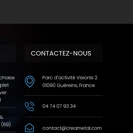
CONTACTEZ-NOUS
 chaise
Parc d'activité Visionis 2
plet
01090 Guéreins, France
ver
)
04 74 07 93 34
 &
 (69)
contact@creametal.com