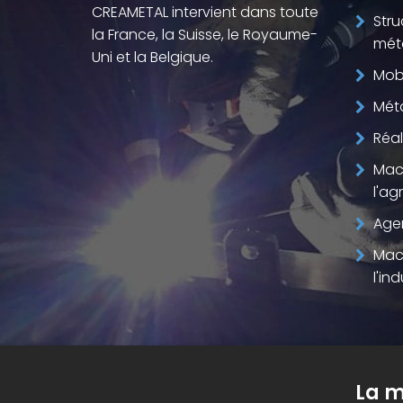
CREAMETAL intervient dans toute
Stru
la France, la Suisse, le Royaume-
méta
Uni et la Belgique.
Mobi
Méta
Réal
Mac
l'ag
Age
Mac
l'ind
La m