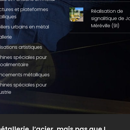
ctures et plateformes
Réalisation de
lliques
signalitique de J
Méréville (91)
liers urbains en métal
llerie
isations artistiques
hines spéciales pour
roalimentaire
ncements métalliques
hines spéciales pour
ustrie
étallerie, l’acier, mais pas que !