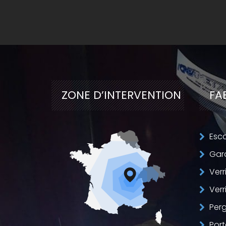
ZONE D’
INTERVENTION
FA
Esca
Gar
Verr
Verr
Perg
Port