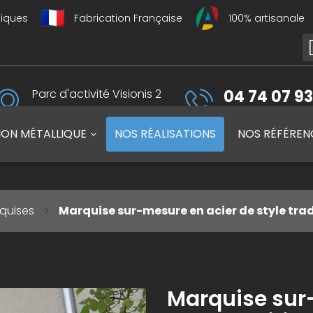
liques
Fabrication Française
100% artisanale
Parc d'activité Visionis 2
04 74 07 93
01090 Guéreins, France
du lundi au vendredi 
ION MÉTALLIQUE
NOS
RÉALISATIONS
NOS
RÉFÉREN
quises
Marquise sur-mesure en acier de style trad
Marquise sur