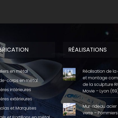
BRICATION
RÉALISATIONS
liers en métal
Réalisation de la
et montage com
de-corps en métal
de la sculpture Ri
ières intérieures
Movie – Lyon (69
ières extérieures
Mur-rideau acier
olas et Marquises
verre – Pommiers
ails et Portillons en métal