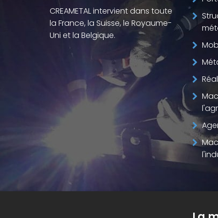
CREAMETAL intervient dans toute
Stru
la France, la Suisse, le Royaume-
méta
Uni et la Belgique.
Mobi
Méta
Réal
Mac
l'ag
Age
Mac
l'ind
La m