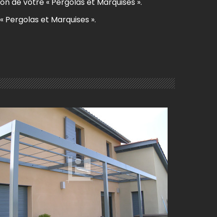
ion de votre « Pergolas et Marquises ».
 « Pergolas et Marquises ».
PERGOLA TERRASSE EN ALUMINIUM PROCHE DE
MÂCON (71)