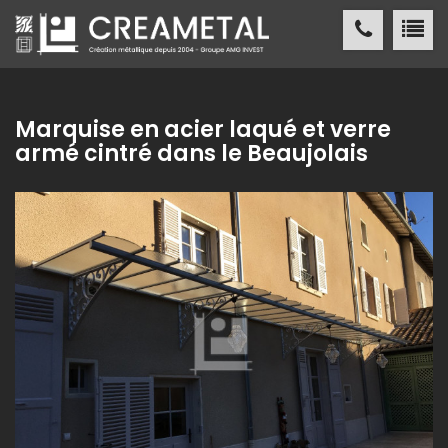
CREAMETAL Création métallique
ACCUEIL
Marquise en acier laqué et verre
armé cintré dans le Beaujolais
CREAMETAL
FABRICATION MÉTALLIQUE
NOS
RÉALISATIONS
NOS
RÉFÉRENCES
ACTUALITÉS
/ PRESSE
CONTACT