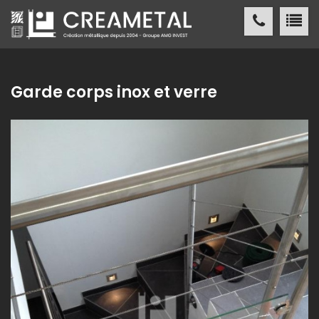
CREAMETAL Création métallique
ACCUEIL
Garde corps inox et verre
CREAMETAL
FABRICATION MÉTALLIQUE
NOS
RÉALISATIONS
NOS
RÉFÉRENCES
ACTUALITÉS
/ PRESSE
CONTACT