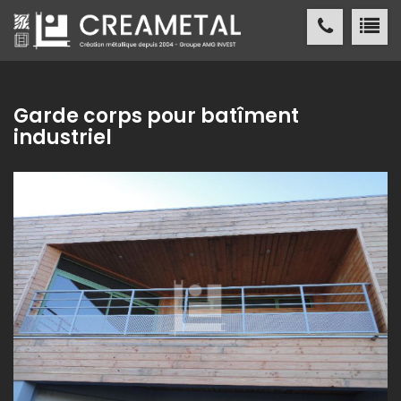
CREAMETAL Création métallique
ACCUEIL
Garde corps pour batîment
industriel
CREAMETAL
FABRICATION MÉTALLIQUE
NOS
RÉALISATIONS
NOS
RÉFÉRENCES
ACTUALITÉS
/ PRESSE
CONTACT