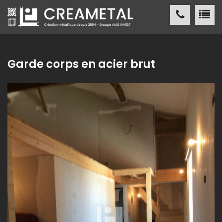
CREAMETAL Création métallique
ACCUEIL
Garde corps en acier brut
CREAMETAL
FABRICATION MÉTALLIQUE
NOS
RÉALISATIONS
NOS
RÉFÉRENCES
ACTUALITÉS
/ PRESSE
CONTACT