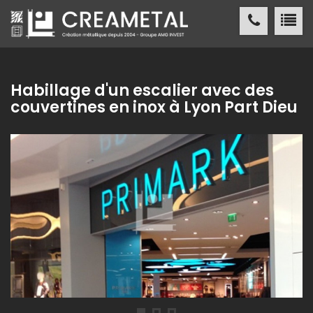
CREAMETAL Création métallique
ACCUEIL
Habillage d'un escalier avec des
couvertines en inox à Lyon Part Dieu
CREAMETAL
FABRICATION MÉTALLIQUE
NOS
RÉALISATIONS
NOS
RÉFÉRENCES
ACTUALITÉS
/ PRESSE
CONTACT